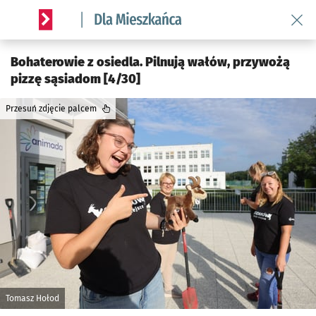
Wróć 
Serwis informacyjny wroclaw.pl podserwis: Dla mieszkańca
Bohaterowie z osiedla. Pilnują wałów, przywożą
pizzę sąsiadom [4/30]
Przesuń zdjęcie palcem
Tomasz Hołod