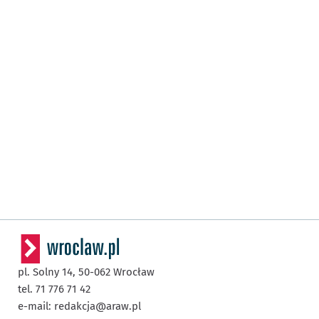
pl. Solny 14,
50-062
Wrocław
tel. 71 776 71 42
e-mail:
redakcja@araw.pl