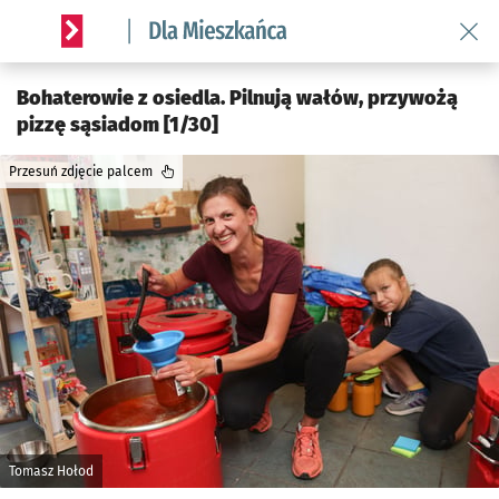
Wróć 
Serwis informacyjny wroclaw.pl podserwis: Dla mieszkańca
Bohaterowie z osiedla. Pilnują wałów, przywożą
pizzę sąsiadom [1/30]
Przesuń zdjęcie palcem
Tomasz Hołod