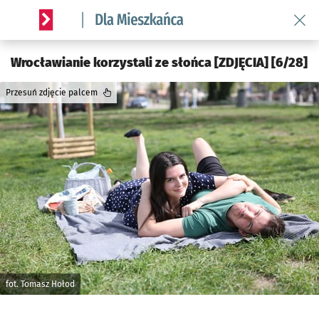
Wróć 
Serwis informacyjny wroclaw.pl podserwis: Dla mieszkańca
Wrocławianie korzystali ze słońca [ZDJĘCIA] [6/28]
Przesuń zdjęcie palcem
fot. Tomasz Hołod