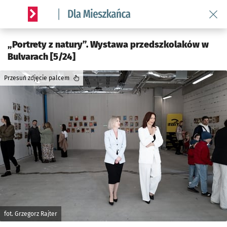
Wróć 
Serwis informacyjny wroclaw.pl podserwis: Dla mieszkańca
„Portrety z natury”. Wystawa przedszkolaków w
Bulvarach [5/24]
Przesuń zdjęcie palcem
fot. Grzegorz Rajter