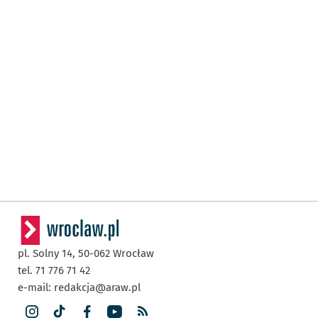
pl. Solny 14,
50-062
Wrocław
tel. 71 776 71 42
e-mail:
redakcja@araw.pl