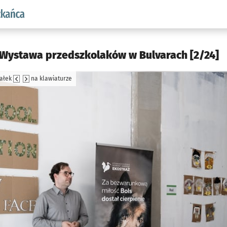
aw.pl podserwis: Dla mieszkańca
. Wystawa przedszkolaków w Bulvarach [2/24]
załek
na klawiaturze
jęcia.