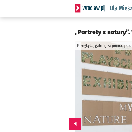
Serwis informacyjny wrocl
„Portrety z natury”
Przeglądaj galerię za pomocą str
Przejdź do poprzedniego zd