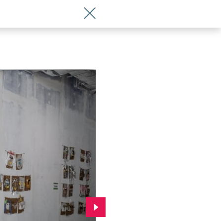
Wróć do artykułu „Portrety z natury”.
Przejdź do kolejnego zdjęcia.