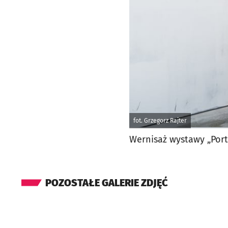
fot. Grzegorz Rajter
Wernisaż wystawy „Port
POZOSTAŁE GALERIE ZDJĘĆ