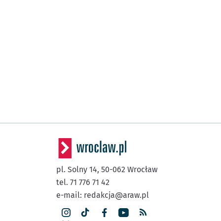
pl. Solny 14,
50-062
Wrocław
tel. 71 776 71 42
e-mail:
redakcja@araw.pl