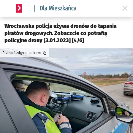
Wróć 
Serwis informacyjny wroclaw.pl podserwis: Dla mieszkańca
Wrocławska policja używa dronów do łapania
piratów drogowych. Zobaczcie co potrafią
policyjne drony [3.01.2023] [4/6]
Przesuń zdjęcie palcem