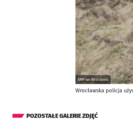
KMP we Wrocławiu
Wrocławska policja uż
POZOSTAŁE GALERIE ZDJĘĆ