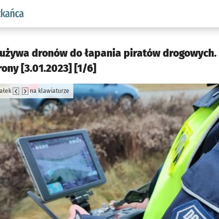
aw.pl podserwis: Dla mieszkańca
 używa dronów do łapania piratów drogowych. 
rony [3.01.2023] [1/6]
załek
na klawiaturze