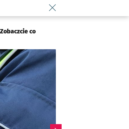
Wróć do artykułu Wrocławska policja u
Zobaczcie co