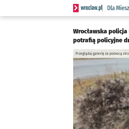
Serwis informacyjny wrocl
Wrocławska policja
potrafią policyjne d
Przeglądaj galerię za pomocą str