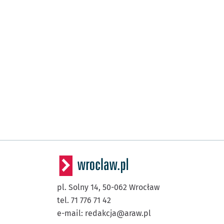
pl. Solny 14,
50-062
Wrocław
tel. 71 776 71 42
e-mail:
redakcja@araw.pl