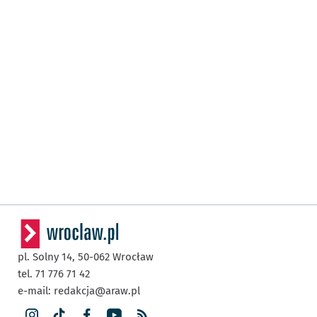
pl. Solny 14,
50-062
Wrocław
tel. 71 776 71 42
e-mail:
redakcja@araw.pl