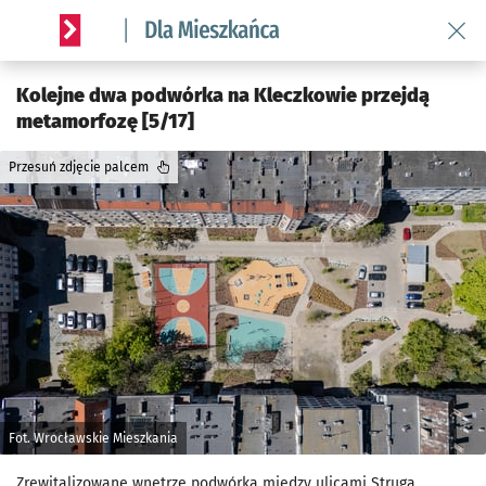
Wróć 
Serwis informacyjny wroclaw.pl podserwis: Dla mieszkańca
Kolejne dwa podwórka na Kleczkowie przejdą
metamorfozę [5/17]
Przesuń zdjęcie palcem
Fot. Wrocławskie Mieszkania
Zrewitalizowane wnętrze podwórka między ulicami Struga,