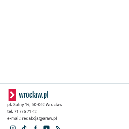
pl. Solny 14,
50-062
Wrocław
tel. 71 776 71 42
e-mail:
redakcja@araw.pl