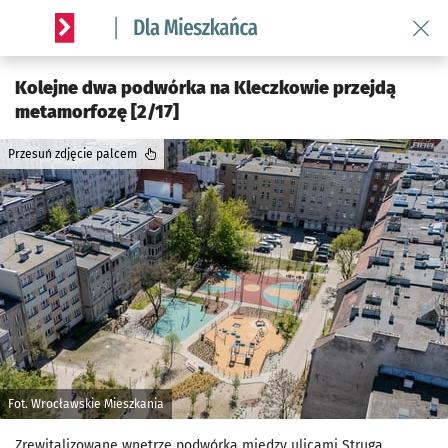
Wróć 
Serwis informacyjny wroclaw.pl podserwis: Dla mieszkańca
Kolejne dwa podwórka na Kleczkowie przejdą
metamorfozę [2/17]
Przesuń zdjęcie palcem
Fot. Wrocławskie Mieszkania
Zrewitalizowane wnętrze podwórka między ulicami Struga,