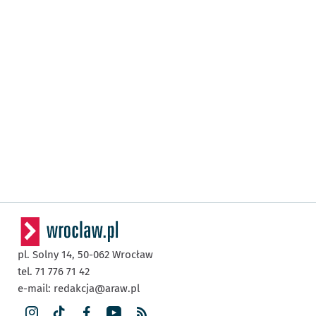
pl. Solny 14,
50-062
Wrocław
tel. 71 776 71 42
e-mail:
redakcja@araw.pl