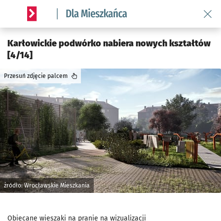
Wróć 
Serwis informacyjny wroclaw.pl podserwis: Dla mieszkańca
Karłowickie podwórko nabiera nowych kształtów
[4/14]
Przesuń zdjęcie palcem
żródło: Wrocławskie Mieszkania
Obiecane wieszaki na pranie na wizualizacji