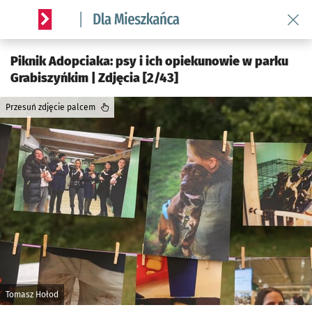
Wróć 
Serwis informacyjny wroclaw.pl podserwis: Dla mieszkańca
Piknik Adopciaka: psy i ich opiekunowie w parku
Grabiszyńkim | Zdjęcia [2/43]
Przesuń zdjęcie palcem
Tomasz Hołod