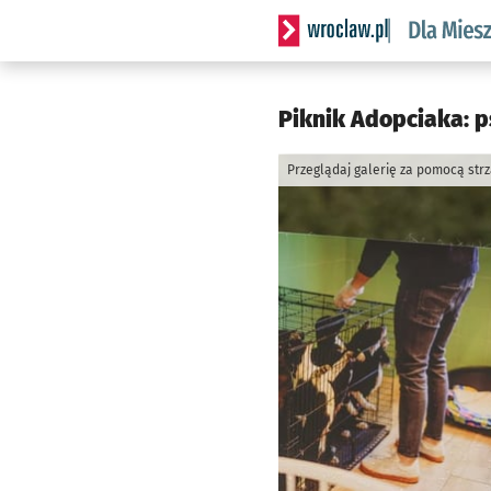
Serwis informacyjny wrocl
Piknik Adopciaka: p
Przeglądaj galerię za pomocą str