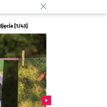
Wróć do artykułu Piknik Adopciaka: ps
jęcia [1/43]
Przejdź do kolejnego zdjęcia.