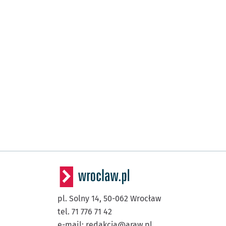
pl. Solny 14,
50-062
Wrocław
tel. 71 776 71 42
e-mail:
redakcja@araw.pl