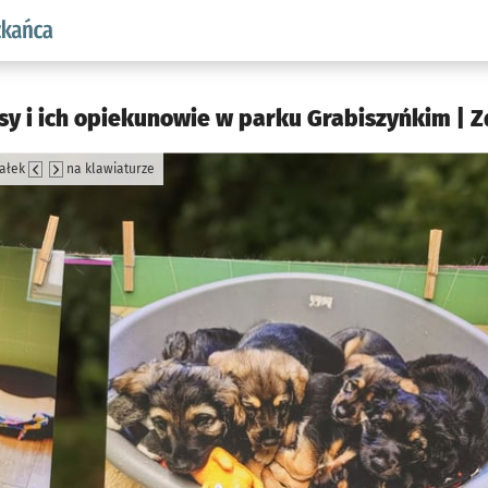
aw.pl podserwis: Dla mieszkańca
sy i ich opiekunowie w parku Grabiszyńkim | Zd
załek
na klawiaturze