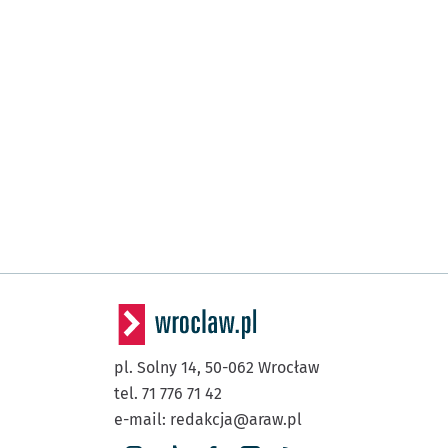
pl. Solny 14,
50-062
Wrocław
tel. 71 776 71 42
e-mail:
redakcja@araw.pl