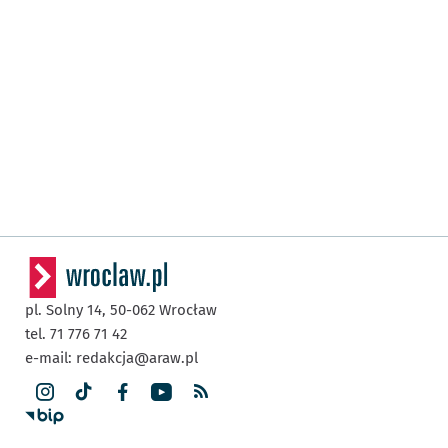
pl. Solny 14,
50-062
Wrocław
tel. 71 776 71 42
e-mail:
redakcja@araw.pl