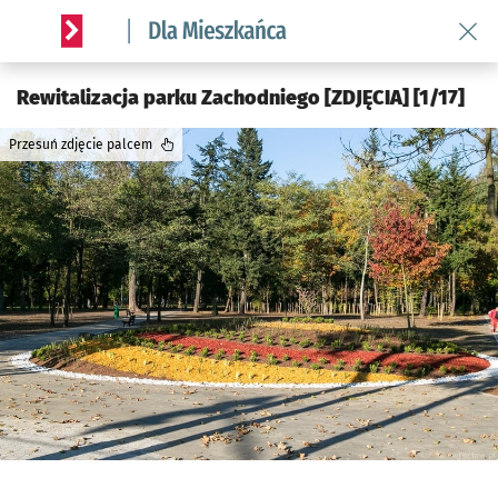
Wróć 
Serwis informacyjny wroclaw.pl podserwis: Dla mieszkańca
Rewitalizacja parku Zachodniego [ZDJĘCIA] [1/17]
Przesuń zdjęcie palcem