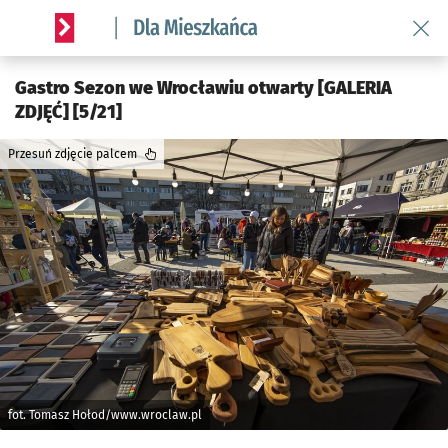
Wróć 
Serwis informacyjny wroclaw.pl podserwis: Dla mieszkańca
Gastro Sezon we Wrocławiu otwarty [GALERIA
ZDJĘĆ] [5/21]
Przesuń zdjęcie palcem
fot. Tomasz Hołod/www.wroclaw.pl