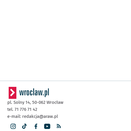
pl. Solny 14,
50-062
Wrocław
tel. 71 776 71 42
e-mail:
redakcja@araw.pl