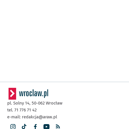
pl. Solny 14,
50-062
Wrocław
tel. 71 776 71 42
e-mail:
redakcja@araw.pl