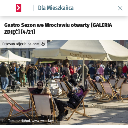
Wróć 
Serwis informacyjny wroclaw.pl podserwis: Dla mieszkańca
Gastro Sezon we Wrocławiu otwarty [GALERIA
ZDJĘĆ] [4/21]
Przesuń zdjęcie palcem
fot. Tomasz Hołod/www.wroclaw.pl