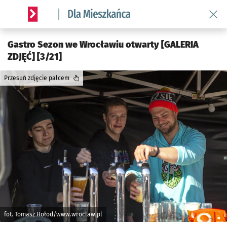
Wróć 
Serwis informacyjny wroclaw.pl podserwis: Dla mieszkańca
Gastro Sezon we Wrocławiu otwarty [GALERIA
ZDJĘĆ] [3/21]
Przesuń zdjęcie palcem
fot. Tomasz Hołod/www.wroclaw.pl