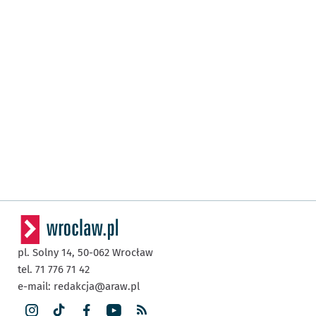
pl. Solny 14,
50-062
Wrocław
tel. 71 776 71 42
e-mail:
redakcja@araw.pl