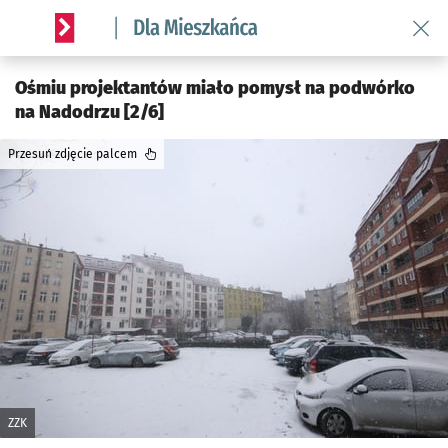
Wróć 
Serwis informacyjny wroclaw.pl podserwis: Dla mieszkańca
Ośmiu projektantów miało pomysł na podwórko
na Nadodrzu [2/6]
Przesuń zdjęcie palcem
ZZK