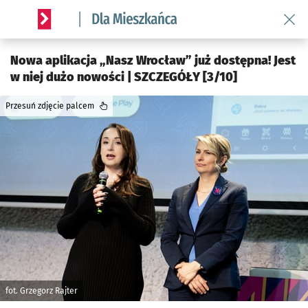
Wróć 
Serwis informacyjny wroclaw.pl podserwis: Dla mieszkańca
Nowa aplikacja „Nasz Wrocław” już dostępna! Jest
w niej dużo nowości | SZCZEGÓŁY [3/10]
Przesuń zdjęcie palcem
fot. Grzegorz Rajter