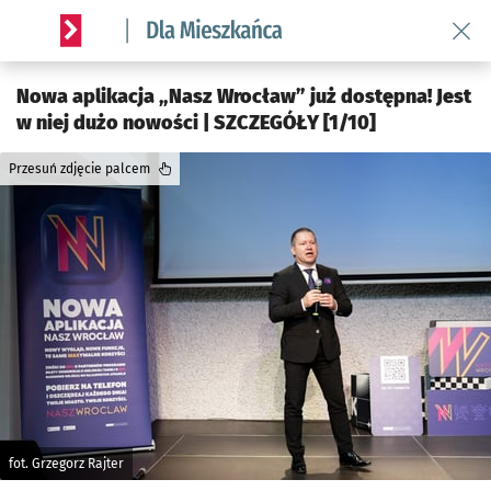
Wróć 
Serwis informacyjny wroclaw.pl podserwis: Dla mieszkańca
Nowa aplikacja „Nasz Wrocław” już dostępna! Jest
w niej dużo nowości | SZCZEGÓŁY [1/10]
Przesuń zdjęcie palcem
fot. Grzegorz Rajter