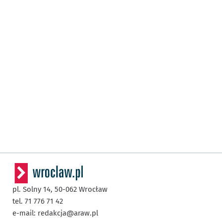
pl. Solny 14,
50-062
Wrocław
tel. 71 776 71 42
e-mail:
redakcja@araw.pl