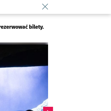
Wróć do artykułu Nocowania w Afrykar
rezerwować bilety.