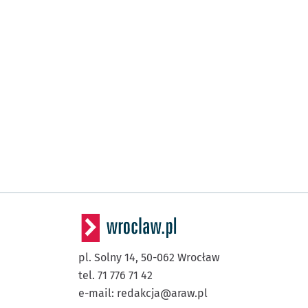
pl. Solny 14,
50-062
Wrocław
tel. 71 776 71 42
e-mail:
redakcja@araw.pl