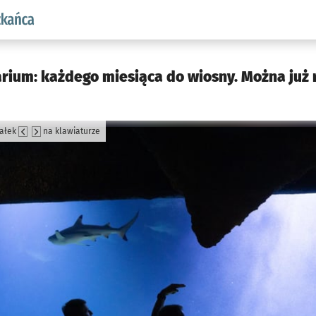
aw.pl podserwis: Dla mieszkańca
rium: każdego miesiąca do wiosny. Można już 
załek
na klawiaturze