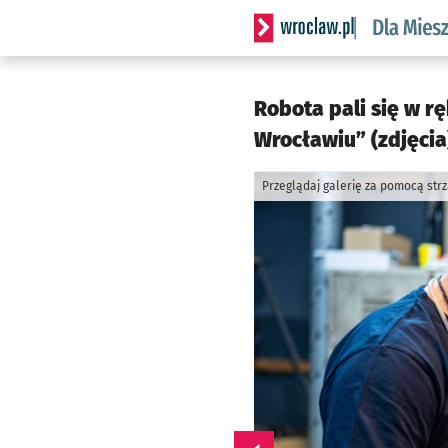
Serwis informacyjny wrocl
Robota pali się w r
Wrocławiu” (zdjęcia
Przeglądaj galerię za pomocą str