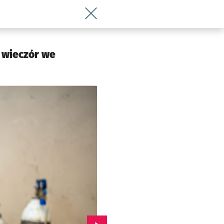
Wróć do artykułu Robota pali się w rę
y wieczór we