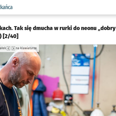
aw.pl podserwis: Dla mieszkańca
ękach. Tak się dmucha w rurki do neonu „dobr
) [2/40]
załek
na klawiaturze