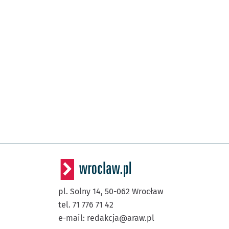
pl. Solny 14,
50-062
Wrocław
tel. 71 776 71 42
e-mail:
redakcja@araw.pl