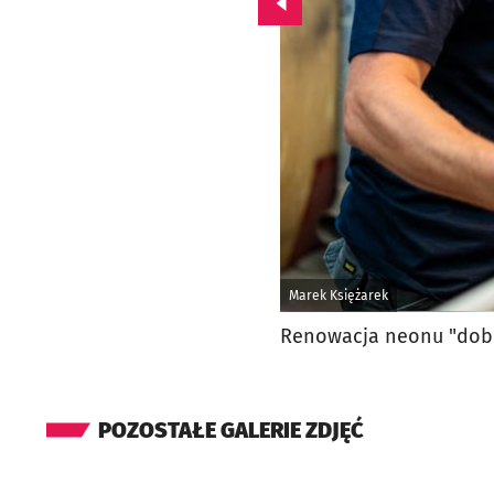
Przejdź do poprzedniego zd
Marek Księżarek
Renowacja neonu "dobry
POZOSTAŁE GALERIE ZDJĘĆ