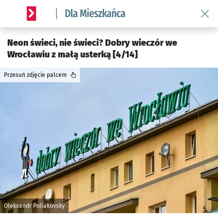
Wróć 
Serwis informacyjny wroclaw.pl podserwis: Dla mieszkańca
Neon świeci, nie świeci? Dobry wieczór we
Wrocławiu z małą usterką [4/14]
Przesuń zdjęcie palcem
Oleksandr Poliakovsky