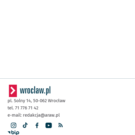
pl. Solny 14,
50-062
Wrocław
tel. 71 776 71 42
e-mail:
redakcja@araw.pl