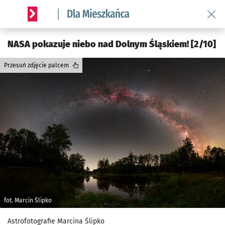
Wróć 
Serwis informacyjny wroclaw.pl podserwis: Dla mieszkańca
NASA pokazuje niebo nad Dolnym Śląskiem! [2/10]
Przesuń zdjęcie palcem
fot. Marcin Ślipko
Astrofotografie Marcina Ślipko