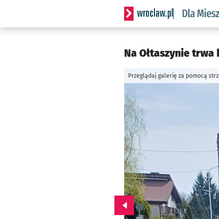
Serwis informacyjny wrocl
Na Ołtaszynie trwa
Przeglądaj galerię za pomocą str
Przejdź do poprzedniego zd