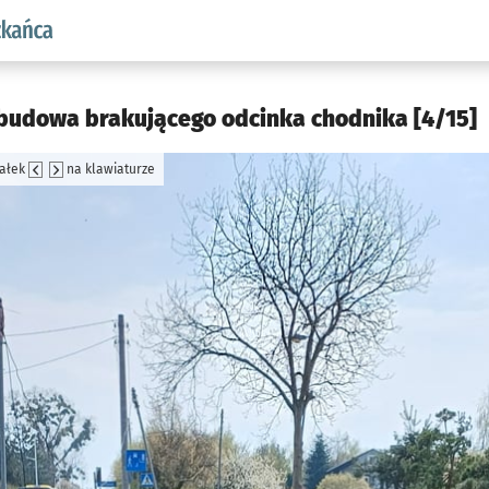
aw.pl podserwis: Dla mieszkańca
 budowa brakującego odcinka chodnika [4/15]
załek
na klawiaturze
jęcia.