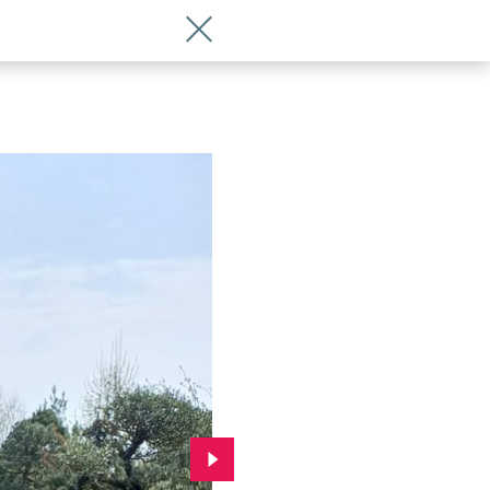
Wróć do artykułu Na Ołtaszynie trwa 
Przejdź do kolejnego zdjęcia.