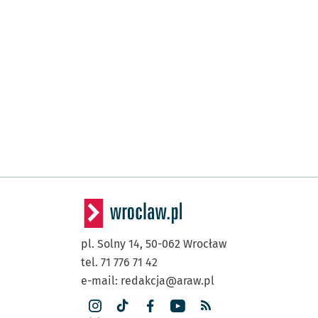
pl. Solny 14,
50-062
Wrocław
tel. 71 776 71 42
e-mail:
redakcja@araw.pl