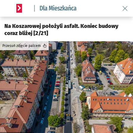
Wróć 
Serwis informacyjny wroclaw.pl podserwis: Dla mieszkańca
Na Koszarowej położyli asfalt. Koniec budowy
coraz bliżej [2/21]
Przesuń zdjęcie palcem