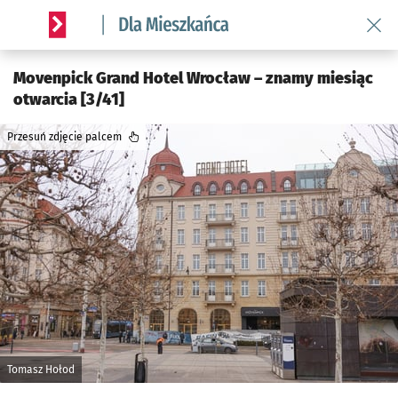
Wróć 
Serwis informacyjny wroclaw.pl podserwis: Dla mieszkańca
Movenpick Grand Hotel Wrocław – znamy miesiąc
otwarcia [3/41]
Przesuń zdjęcie palcem
Tomasz Hołod