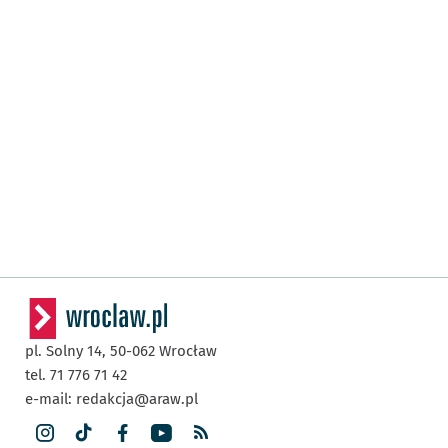
pl. Solny 14,
50-062
Wrocław
tel. 71 776 71 42
e-mail:
redakcja@araw.pl