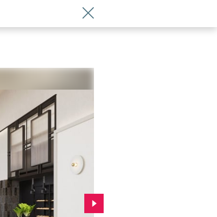
Wróć do artykułu Movenpick Grand Ho
Przejdź do kolejnego zdjęcia.