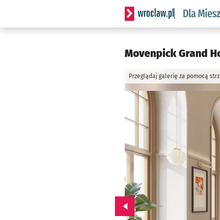
Serwis informacyjny wrocl
Movenpick Grand Ho
Przeglądaj galerię za pomocą str
Przejdź do poprzedniego zd