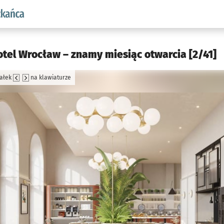
aw.pl podserwis: Dla mieszkańca
tel Wrocław – znamy miesiąc otwarcia [2/41]
załek
na klawiaturze
jęcia.