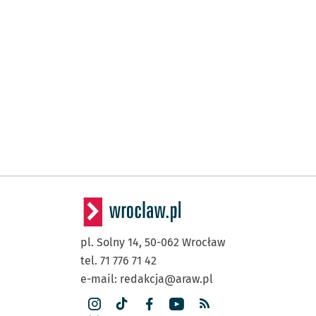
pl. Solny 14,
50-062
Wrocław
tel. 71 776 71 42
e-mail:
redakcja@araw.pl