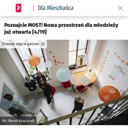
Wróć 
Serwis informacyjny wroclaw.pl podserwis: Dla mieszkańca
Poznajcie MOST! Nowa przestrzeń dla młodzieży
już otwarta [4/19]
Przesuń zdjęcie palcem
fot. Marek Księżarek