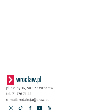
pl. Solny 14,
50-062
Wrocław
tel. 71 776 71 42
e-mail:
redakcja@araw.pl