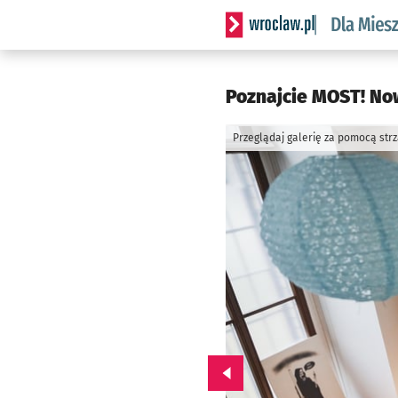
Serwis informacyjny wrocl
Poznajcie MOST! Now
Przeglądaj galerię za pomocą str
Przejdź do poprzedniego zd