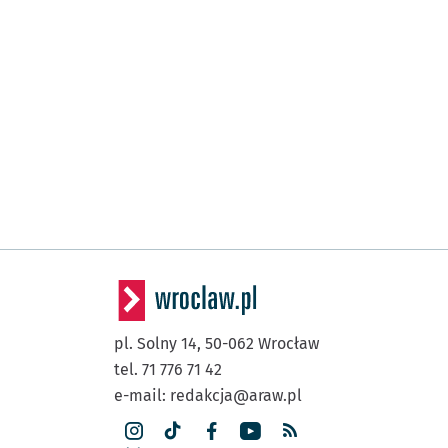
pl. Solny 14,
50-062
Wrocław
tel. 71 776 71 42
e-mail:
redakcja@araw.pl