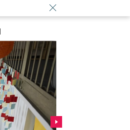
Wróć do artykułu Poznajcie MOST! Nowa
]
Przejdź do kolejnego zdjęcia.