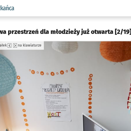
aw.pl podserwis: Dla mieszkańca
a przestrzeń dla młodzieży już otwarta [2/19
załek
na klawiaturze
jęcia.