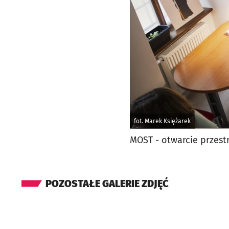
fot. Marek Księżarek
MOST - otwarcie przestr
POZOSTAŁE GALERIE ZDJĘĆ