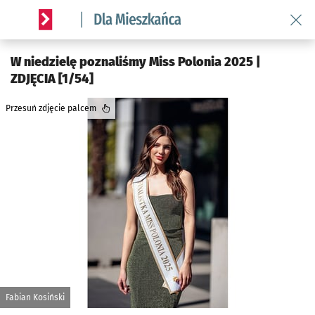
Wróć 
Serwis informacyjny wroclaw.pl podserwis: Dla mieszkańca
W niedzielę poznaliśmy Miss Polonia 2025 |
ZDJĘCIA [1/54]
Przesuń zdjęcie palcem
Fabian Kosiński