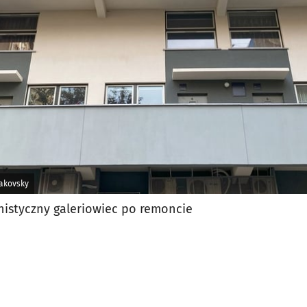
akovsky
istyczny galeriowiec po remoncie