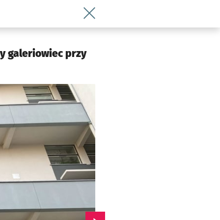
Wróć do artykułu Ale wypiękniał! Mezo
y galeriowiec przy