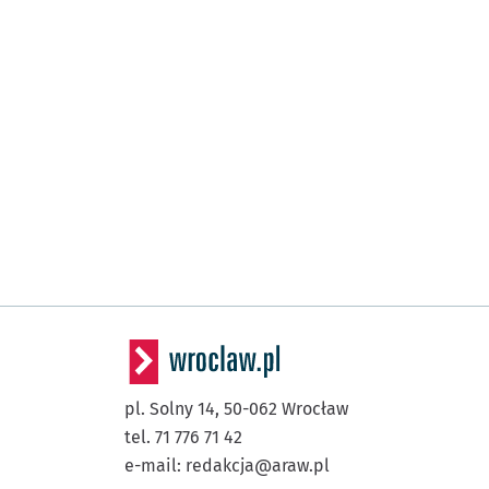
pl. Solny 14,
50-062
Wrocław
tel. 71 776 71 42
e-mail:
redakcja@araw.pl