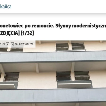
aw.pl podserwis: Dla mieszkańca
zonetowiec po remoncie. Słynny modernistyczn
ZDJĘCIA] [1/32]
załek
na klawiaturze