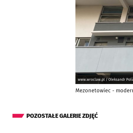
www.wroclaw.pl / Oleksandr Poli
Mezonetowiec - modern
POZOSTAŁE GALERIE ZDJĘĆ