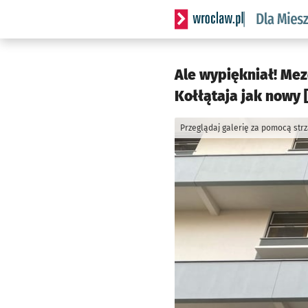
Serwis informacyjny wrocl
Ale wypiękniał! Me
Kołłątaja jak nowy [
Przeglądaj galerię za pomocą str