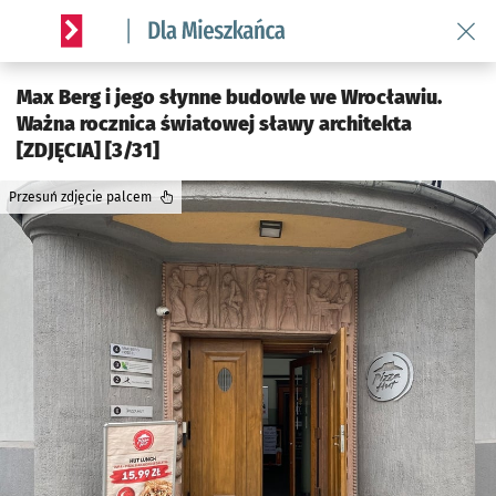
Wróć 
Serwis informacyjny wroclaw.pl podserwis: Dla mieszkańca
Max Berg i jego słynne budowle we Wrocławiu.
Ważna rocznica światowej sławy architekta
[ZDJĘCIA] [3/31]
Przesuń zdjęcie palcem