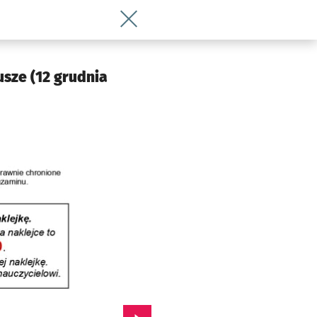
Wróć do artykułu Dzisiaj matura próbna
usze (12 grudnia