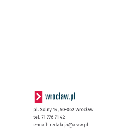
pl. Solny 14,
50-062
Wrocław
tel. 71 776 71 42
e-mail:
redakcja@araw.pl