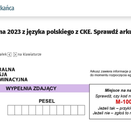
aw.pl podserwis: Dla mieszkańca
na 2023 z języka polskiego z CKE. Sprawdź ark
załek
na klawiaturze