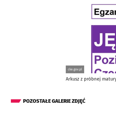
cke.gov.pl
Arkusz z próbnej matury
POZOSTAŁE GALERIE ZDJĘĆ