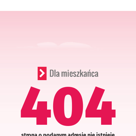
404
strona o podanym adresie nie istnieje