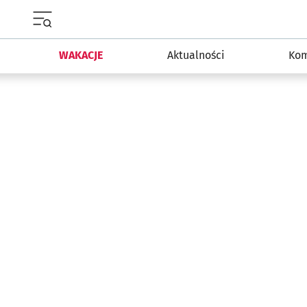
Menu główne portalu wroclaw.pl
WAKACJE
Aktualności
Kom