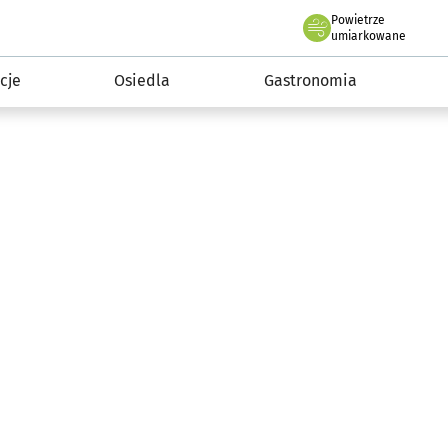
Powietrze
we Wrocławiu
 mieszkańca
umiarkowane
cje
Osiedla
Gastronomia