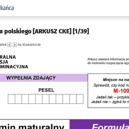
aw.pl podserwis: Dla mieszkańca
a polskiego [ARKUSZ CKE] [1/39]
załek
na klawiaturze