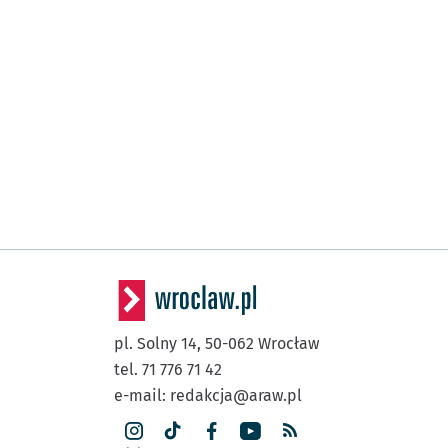
pl. Solny 14,
50-062
Wrocław
tel. 71 776 71 42
e-mail:
redakcja@araw.pl