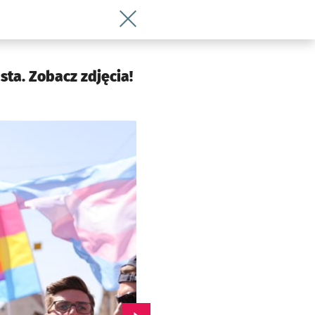
Wróć do artykułu Ale tłumy! Wrocławsk
ta. Zobacz zdjęcia!