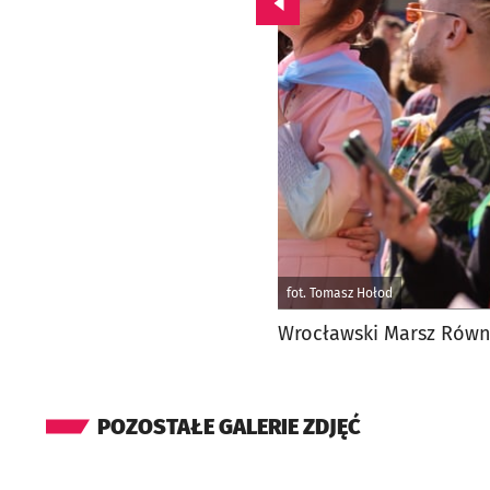
Przejdź do poprzedniego zd
fot. Tomasz Hołod
Wrocławski Marsz Równ
POZOSTAŁE GALERIE ZDJĘĆ