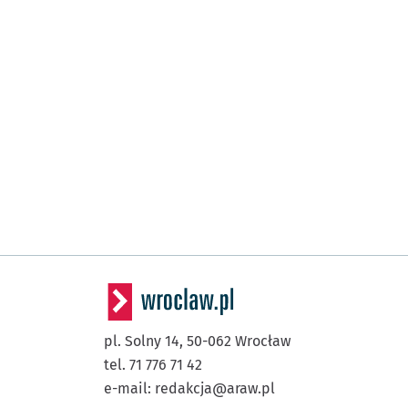
pl. Solny 14,
50-062
Wrocław
tel. 71 776 71 42
e-mail:
redakcja@araw.pl