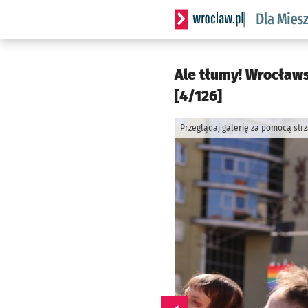
Serwis informacyjny wrocl
Ale tłumy! Wrocławs
[4/126]
Przeglądaj galerię za pomocą str