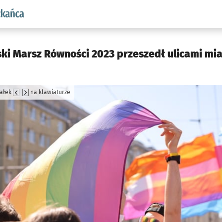
aw.pl podserwis: Dla mieszkańca
ki Marsz Równości 2023 przeszedł ulicami mias
załek
na klawiaturze