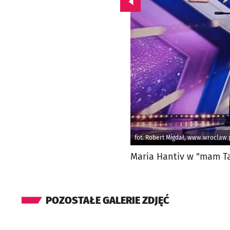
Przejdź do poprzedniego zd
fot. Robert Migdał, www.wroclaw.
Maria Hantiv w "mam T
POZOSTAŁE GALERIE ZDJĘĆ