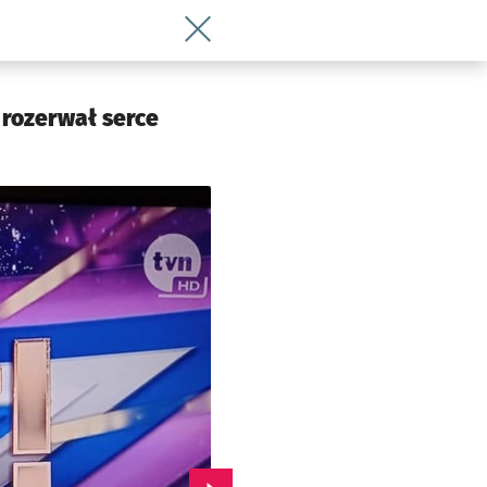
Wróć do artykułu Maria Hnativ spod Wr
 rozerwał serce