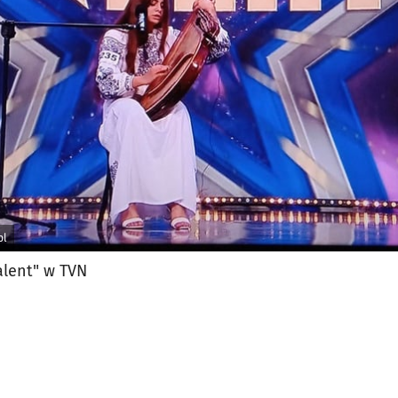
jęcia.
pl
alent" w TVN