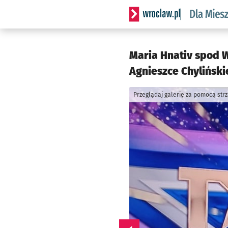
Serwis informacyjny wrocl
Maria Hnativ spod W
Agnieszce Chylińskie
Przeglądaj galerię za pomocą str