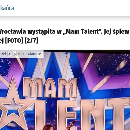
aw.pl podserwis: Dla mieszkańca
rocławia wystąpiła w „Mam Talent”. Jej śpiew
j [FOTO] [2/7]
załek
na klawiaturze