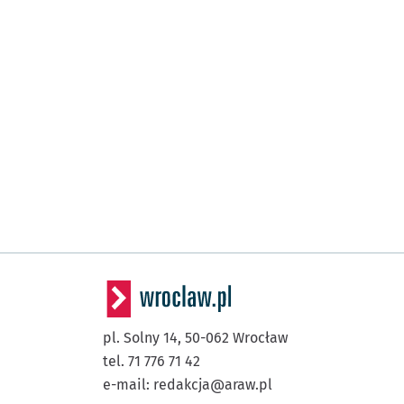
pl. Solny 14,
50-062
Wrocław
tel. 71 776 71 42
e-mail:
redakcja@araw.pl