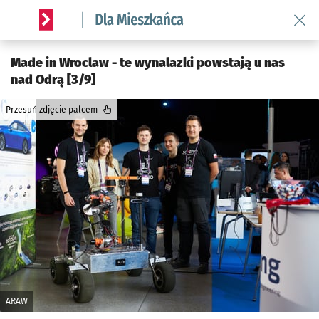
Wróć 
Serwis informacyjny wroclaw.pl podserwis: Dla mieszkańca
Made in Wroclaw - te wynalazki powstają u nas
nad Odrą [3/9]
Przesuń zdjęcie palcem
ARAW