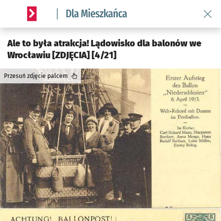
Wróć 
Serwis informacyjny wroclaw.pl podserwis: Dla mieszkańca
Ale to była atrakcja! Lądowisko dla balonów we
Wrocławiu [ZDJĘCIA] [4/21]
Przesuń zdjęcie palcem