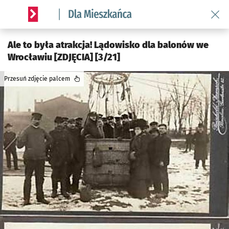
Wróć 
Serwis informacyjny wroclaw.pl podserwis: Dla mieszkańca
Ale to była atrakcja! Lądowisko dla balonów we
Wrocławiu [ZDJĘCIA] [3/21]
Przesuń zdjęcie palcem