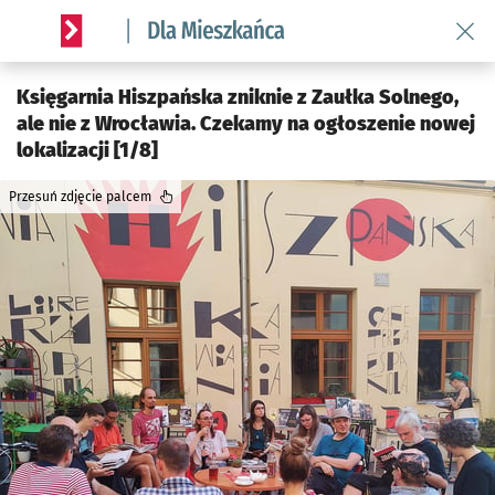
Wróć 
Serwis informacyjny wroclaw.pl podserwis: Dla mieszkańca
Księgarnia Hiszpańska zniknie z Zaułka Solnego,
ale nie z Wrocławia. Czekamy na ogłoszenie nowej
lokalizacji [1/8]
Przesuń zdjęcie palcem