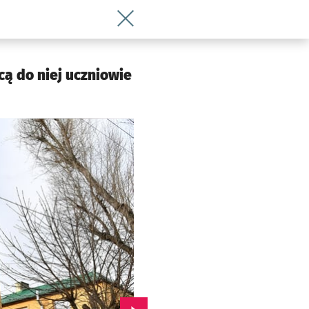
Wróć do artykułu Szkoła na Ołtaszynie
cą do niej uczniowie