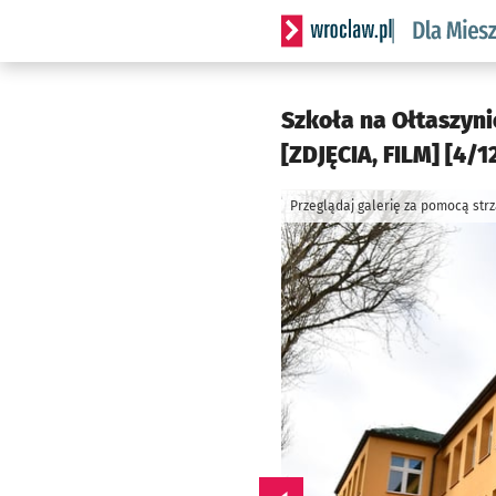
Serwis informacyjny wrocl
Szkoła na Ołtaszyni
[ZDJĘCIA, FILM] [4/1
Przeglądaj galerię za pomocą str