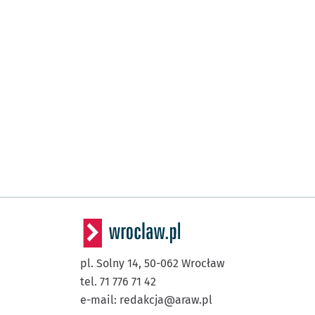
pl. Solny 14,
50-062
Wrocław
tel. 71 776 71 42
e-mail:
redakcja@araw.pl