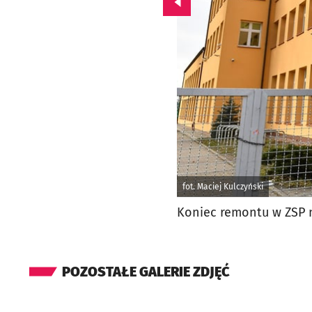
Przejdź do poprzedniego zd
fot. Maciej Kulczyński
Koniec remontu w ZSP n
POZOSTAŁE GALERIE ZDJĘĆ