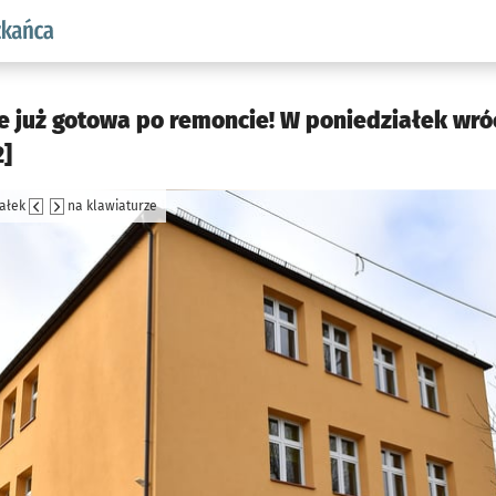
aw.pl podserwis: Dla mieszkańca
e już gotowa po remoncie! W poniedziałek wró
2]
załek
na klawiaturze