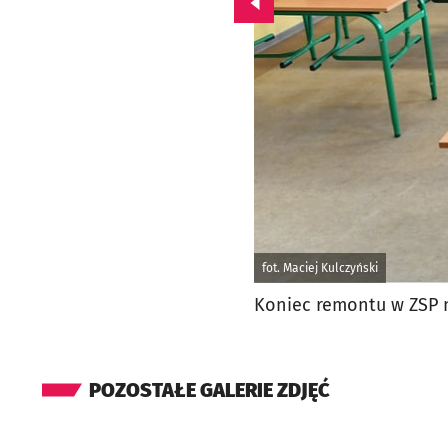
Przejdź do poprzedniego zd
fot. Maciej Kulczyński
Koniec remontu w ZSP n
POZOSTAŁE GALERIE ZDJĘĆ