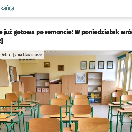
aw.pl podserwis: Dla mieszkańca
e już gotowa po remoncie! W poniedziałek wró
2]
załek
na klawiaturze