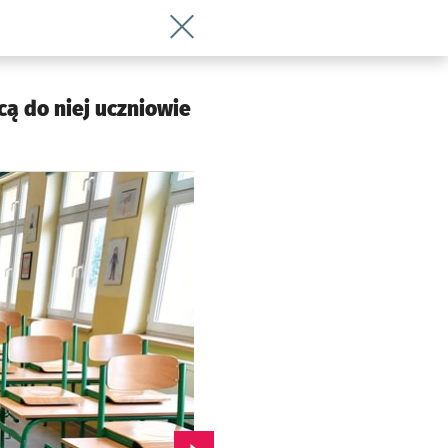
Wróć do artykułu Szkoła na Ołtaszynie
cą do niej uczniowie