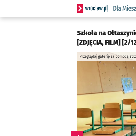
Serwis informacyjny wrocl
Szkoła na Ołtaszyni
[ZDJĘCIA, FILM] [2/1
Przeglądaj galerię za pomocą str