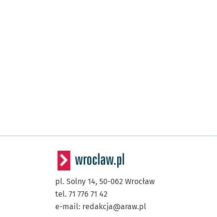
pl. Solny 14,
50-062
Wrocław
tel. 71 776 71 42
e-mail:
redakcja@araw.pl