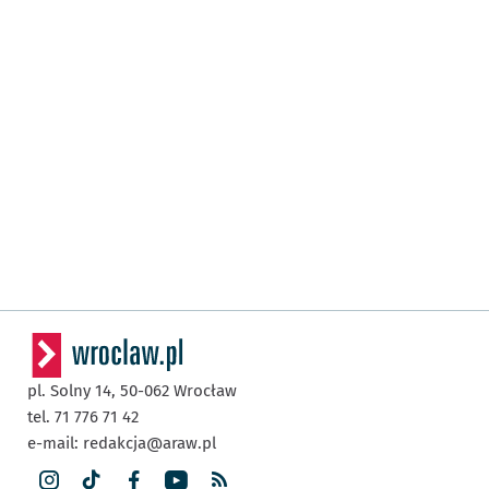
pl. Solny 14,
50-062
Wrocław
tel. 71 776 71 42
e-mail:
redakcja@araw.pl