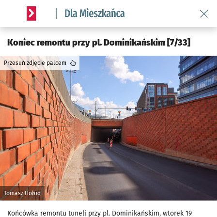
Wróć 
Serwis informacyjny wroclaw.pl podserwis: Dla mieszkańca
Koniec remontu przy pl. Dominikańskim [7/33]
Przesuń zdjęcie palcem
Tomasz Hołod
Końcówka remontu tuneli przy pl. Dominikańskim, wtorek 19