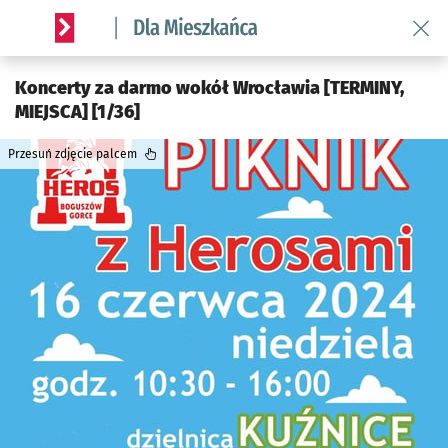
Wróć 
Serwis informacyjny wroclaw.pl podserwis: Dla mieszkańca
Koncerty za darmo wokół Wrocławia [TERMINY,
MIEJSCA] [1/36]
Przesuń zdjęcie palcem