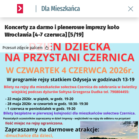
Wróć 
Serwis informacyjny wroclaw.pl podserwis: Dla mieszkańca
Koncerty za darmo i plenerowe imprezy koło
Wrocławia [4-7 czerwca] [5/19]
Przesuń zdjęcie palcem