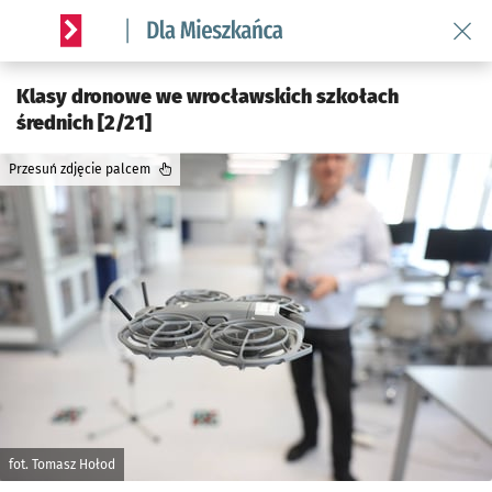
Wróć 
Serwis informacyjny wroclaw.pl podserwis: Dla mieszkańca
Klasy dronowe we wrocławskich szkołach
średnich [2/21]
Przesuń zdjęcie palcem
fot. Tomasz Hołod