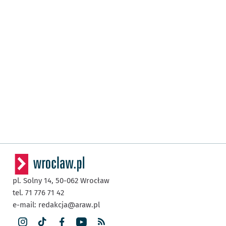
pl. Solny 14,
50-062
Wrocław
tel. 71 776 71 42
e-mail:
redakcja@araw.pl