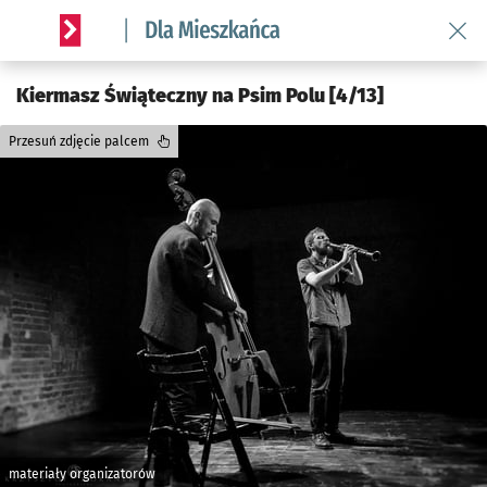
Wróć 
Serwis informacyjny wroclaw.pl podserwis: Dla mieszkańca
Kiermasz Świąteczny na Psim Polu [4/13]
Przesuń zdjęcie palcem
materiały organizatorów