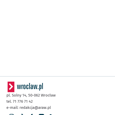
pl. Solny 14,
50-062
Wrocław
tel. 71 776 71 42
e-mail:
redakcja@araw.pl