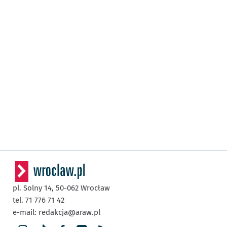
pl. Solny 14,
50-062
Wrocław
tel. 71 776 71 42
e-mail:
redakcja@araw.pl